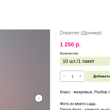
Dreamer (Дример)
1 250
р.
Количество
Добавить
Класс - махровые. Разбор л
Фото из моего сада.
Пятое фото - клиента, выр